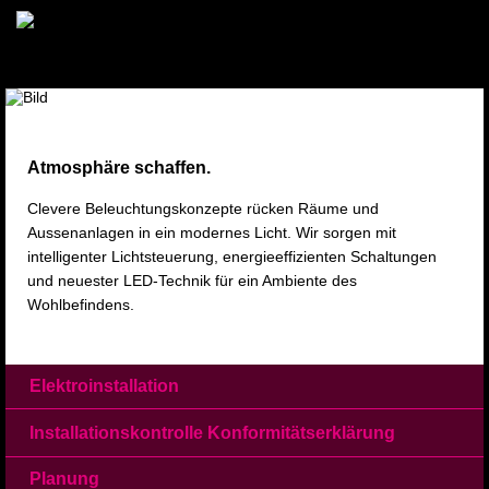
Navigation
Home
überspringen
Über
uns
Dienstleistungen
Elektroinstallation
Installationskontrolle
Konformitätserklärung
Planung
Service-
und
Atmosphäre schaffen.
Reparaturarbeiten
Beleuchtung
Clevere Beleuchtungskonzepte rücken Räume und
Intelligente
Aussenanlagen in ein modernes Licht. Wir sorgen mit
Gebäudeleitsysteme
Elektromobilität
intelligenter Lichtsteuerung, energieeffizienten Schaltungen
E-
und neuester LED-Technik für ein Ambiente des
Ladestationen
Wohlbefindens.
Elektroheizung
Gegensprech-
und
Zutrittsanlagen
Netzwerkverkabelung
Navigation
Elektroinstallation
Glasfaserverkabelung
überspringen
Telekommunikation
Audio-/Multimediasysteme
Installationskontrolle Konformitätserklärung
Sicherheitsanlagen
Haushaltsgeräte
Planung
Photovoltaikanlagen