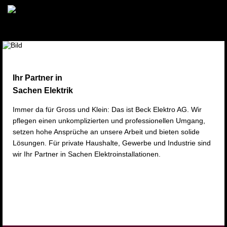
Navigation
Home
überspringen
Über
uns
Dienstleistungen
Elektroinstallation
Installationskontrolle
Konformitätserklärung
Planung
Service-
und
Ihr Partner in
Reparaturarbeiten
Sachen Elektrik
Beleuchtung
Intelligente
Gebäudeleitsysteme
Immer da für Gross und Klein: Das ist Beck Elektro AG. Wir
Elektromobilität
pflegen einen unkomplizierten und professionellen Umgang,
E-
setzen hohe Ansprüche an unsere Arbeit und bieten solide
Ladestationen
Elektroheizung
Lösungen. Für private Haushalte, Gewerbe und Industrie sind
Gegensprech-
wir Ihr Partner in Sachen Elektroinstallationen.
und
Zutrittsanlagen
Netzwerkverkabelung
Glasfaserverkabelung
Telekommunikation
Audio-/Multimediasysteme
Sicherheitsanlagen
Haushaltsgeräte
Photovoltaikanlagen