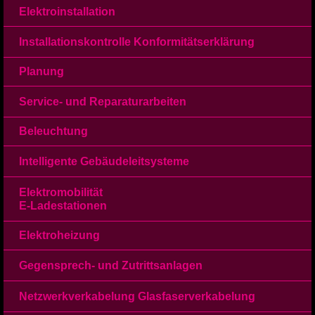
Navigation
Elektroinstallation
Ansprechpartner
überspringen
Stellen
Links
Installationskontrolle Konformitätserklärung
Kontakt
Kontakt/Lageplan
Planung
Impressum
Service- und Reparaturarbeiten
Beleuchtung
Intelligente Gebäudeleitsysteme
Elektromobilität
E-Ladestationen
Elektroheizung
Gegensprech- und Zutrittsanlagen
Netzwerkverkabelung Glasfaserverkabelung